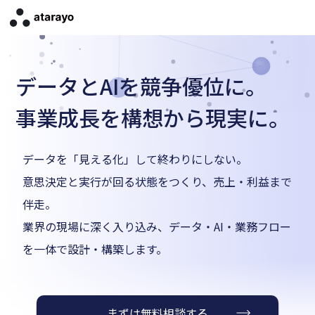
株式会社atarayo —
データとAIを競争優位に。
事業成長を構想から現実に。
データを「見える化」して終わりにしない。
意思決定と実行が回る状態をつくり、売上・利益まで
伴走。
業界の現場に深く入り込み、データ・AI・業務フロー
を一体で設計・構築します。
まずは無料相談する